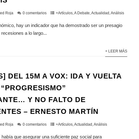
IS
ed Roja
0 comentarios
+Artículos
,
A Debate
,
Actualidad
,
Análisis
ómico, hay un indicador que ha demostrado ser un presagio
 recesiones a lo largo...
+ LEER MÁS
S] DEL 15M A VOX: IDA Y VUELTA
 “PROGRESISMO”
ANTE… Y NO FALTO DE
NTES – ERNESTO MARTÍN
ed Roja
0 comentarios
+Artículos
,
Actualidad
,
Análisis
 había que asegurar una suficiente paz social para