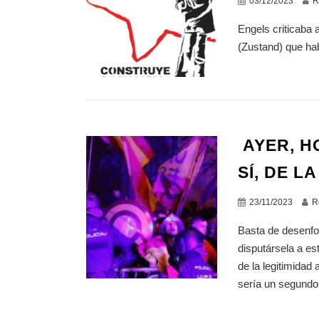
03/12/2023
R
Engels criticaba
(Zustand) que hab
AYER, HO
SÍ, DE L
23/11/2023
R
Basta de desenfoq
disputársela a es
de la legitimida
sería un segundo y