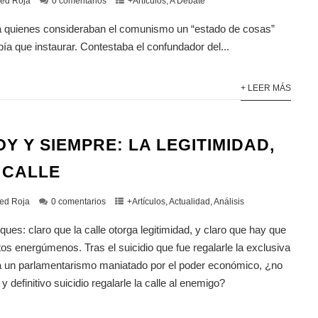
ed Roja
0 comentarios
+Artículos
,
A Debate
 a quienes consideraban el comunismo un “estado de cosas”
ía que instaurar. Contestaba el confundador del...
+ LEER MÁS
Y Y SIEMPRE: LA LEGITIMIDAD,
A CALLE
ed Roja
0 comentarios
+Artículos
,
Actualidad
,
Análisis
ues: claro que la calle otorga legitimidad, y claro que hay que
tos energúmenos. Tras el suicidio que fue regalarle la exclusiva
d a un parlamentarismo maniatado por el poder económico, ¿no
 definitivo suicidio regalarle la calle al enemigo?