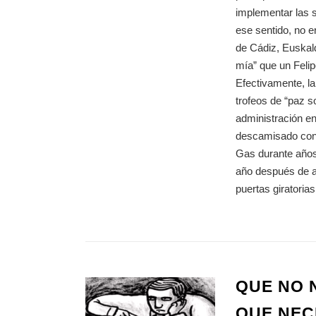
implementar las s
ese sentido, no e
de Cádiz, Euskald
mía” que un Felip
Efectivamente, la
trofeos de “paz s
administración en
descamisado con 
Gas durante años
año después de a
puertas giratoria
QUE NO 
QUE NEC