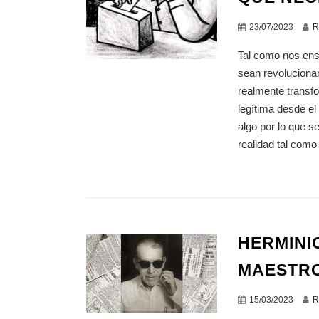
23/07/2023
R
Tal como nos ens
sean revolucion
realmente transf
legítima desde el
algo por lo que s
realidad tal como
HERMINI
MAESTR
15/03/2023
R