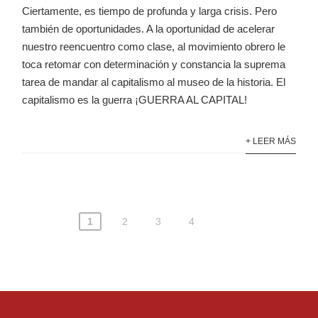
Ciertamente, es tiempo de profunda y larga crisis. Pero
también de oportunidades. A la oportunidad de acelerar
nuestro reencuentro como clase, al movimiento obrero le
toca retomar con determinación y constancia la suprema
tarea de mandar al capitalismo al museo de la historia. El
capitalismo es la guerra ¡GUERRA AL CAPITAL!
+ LEER MÁS
1
2
3
4
Navegación
de
entradas