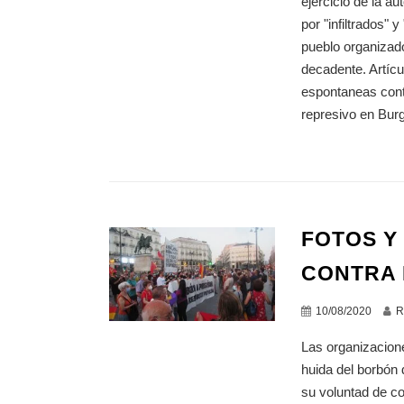
ejercicio de la a
por "infiltrados"
pueblo organizado
decadente. Artícu
espontaneas cont
represivo en Bur
FOTOS Y
CONTRA 
10/08/2020
R
Las organizacion
huida del borbón 
su voluntad de co