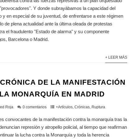
utodefensa contra las fuerzas represivas a un plan orquestado
 y "provocadores". Y donde subrayábamos la capacidad del
 y en especial de su juventud, de enfrentarse a este régimen
lo de plena actualidad ante la última oleada de protestas
ra el fraudulento "Estado de alarma" y su componente
gos, Barcelona o Madrid.
+ LEER MÁS
 CRÓNICA DE LA MANIFESTACIÓN
LA MONARQUÍA EN MADRID
ed Roja
0 comentarios
+Artículos
,
Crónicas
,
Ruptura
es convocantes de la manifestación contra la monarquía tras la
denuncian represión y atropello policial, al tiempo que reafirman
ntinuar la lucha contra la Monarquía y toda la herencia