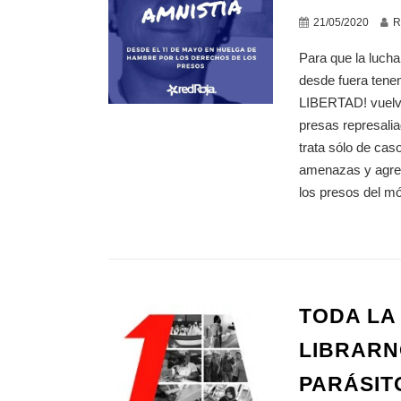
21/05/2020
R
Para que la lucha
desde fuera tene
LIBERTAD! vuelva
presas represalia
trata sólo de ca
amenazas y agres
los presos del mó
TODA LA
LIBRARN
PARÁSIT