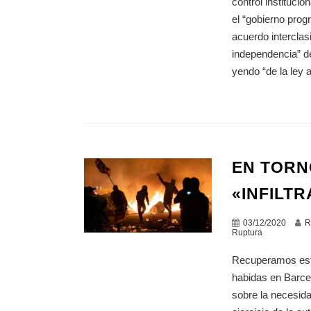
control institucio
el “gobierno prog
acuerdo interclas
independencia” de
yendo “de la ley a
EN TORN
«INFILT
03/12/2020
R
Ruptura
Recuperamos este 
habidas en Barce
sobre la necesid