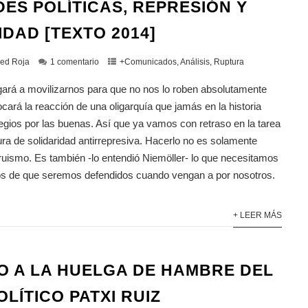
DES POLÍTICAS, REPRESIÓN Y
IDAD [TEXTO 2014]
ed Roja
1 comentario
+Comunicados
,
Análisis
,
Ruptura
igará a movilizarnos para que no nos lo roben absolutamente
ocará la reacción de una oligarquía que jamás en la historia
legios por las buenas. Así que ya vamos con retraso en la tarea
ura de solidaridad antirrepresiva. Hacerlo no es solamente
ruismo. Es también -lo entendió Niemöller- lo que necesitamos
os de que seremos defendidos cuando vengan a por nosotros.
+ LEER MÁS
O A LA HUELGA DE HAMBRE DEL
LÍTICO PATXI RUIZ