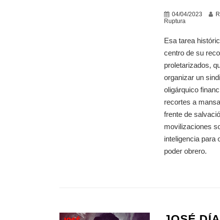
04/04/2023
R
Ruptura
Esa tarea históri
centro de su rec
proletarizados, q
organizar un sind
oligárquico finan
recortes a mansal
frente de salvaci
movilizaciones so
inteligencia para 
poder obrero.
JOSÉ DÍ