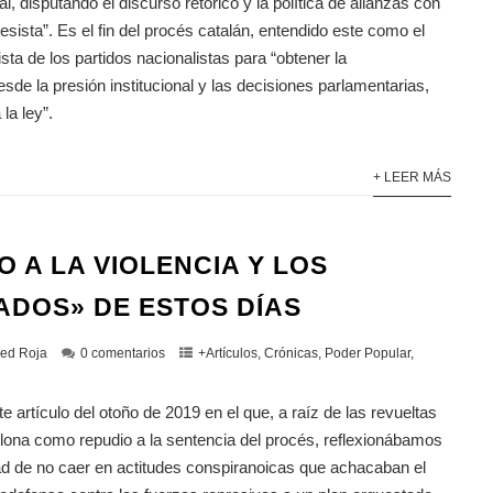
nal, disputando el discurso retórico y la política de alianzas con
resista”. Es el fin del procés catalán, entendido este como el
ista de los partidos nacionalistas para “obtener la
sde la presión institucional y las decisiones parlamentarias,
 la ley”.
+ LEER MÁS
O A LA VIOLENCIA Y LOS
RADOS» DE ESTOS DÍAS
ed Roja
0 comentarios
+Artículos
,
Crónicas
,
Poder Popular
,
artículo del otoño de 2019 en el que, a raíz de las revueltas
lona como repudio a la sentencia del procés, reflexionábamos
ad de no caer en actitudes conspiranoicas que achacaban el