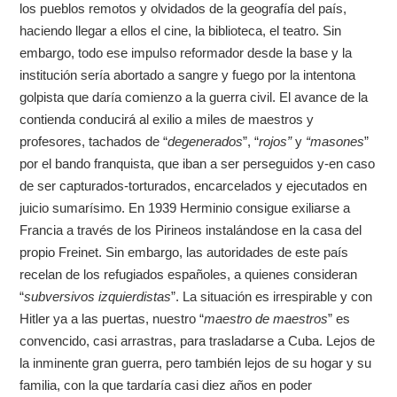
los pueblos remotos y olvidados de la geografía del país,
haciendo llegar a ellos el cine, la biblioteca, el teatro. Sin
embargo, todo ese impulso reformador desde la base y la
institución sería abortado a sangre y fuego por la intentona
golpista que daría comienzo a la guerra civil. El avance de la
contienda conducirá al exilio a miles de maestros y
profesores, tachados de “
degenerados
”, “
rojos”
y
“masones
”
por el bando franquista, que iban a ser perseguidos y-en caso
de ser capturados-torturados, encarcelados y ejecutados en
juicio sumarísimo. En 1939 Herminio consigue exiliarse a
Francia a través de los Pirineos instalándose en la casa del
propio Freinet. Sin embargo, las autoridades de este país
recelan de los refugiados españoles, a quienes consideran
“
subversivos izquierdistas
”. La situación es irrespirable y con
Hitler ya a las puertas, nuestro “
maestro de maestros
” es
convencido, casi arrastras, para trasladarse a Cuba. Lejos de
la inminente gran guerra, pero también lejos de su hogar y su
familia, con la que tardaría casi diez años en poder