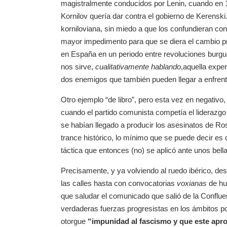
magistralmente conducidos por Lenin, cuando en 1
Kornilov quería dar contra el gobierno de Kerensk
korniloviana, sin miedo a que los confundieran con
mayor impedimento para que se diera el cambio p
en España en un periodo entre revoluciones burgue
nos sirve,
cualitativamente hablando
,aquella expe
dos enemigos que también pueden llegar a enfrenta
Otro ejemplo “de libro”, pero esta vez en negativo
cuando el partido comunista competía el liderazgo
se habían llegado a producir los asesinatos de R
trance histórico, lo mínimo que se puede decir es
táctica que entonces (no) se aplicó ante unos bell
Precisamente, y ya volviendo al ruedo ibérico, de
las calles hasta con convocatorias
voxianas
de hu
que saludar el comunicado que salió de la Confluen
verdaderas fuerzas progresistas en los ámbitos pol
otorgue
“impunidad al fascismo y que este apr