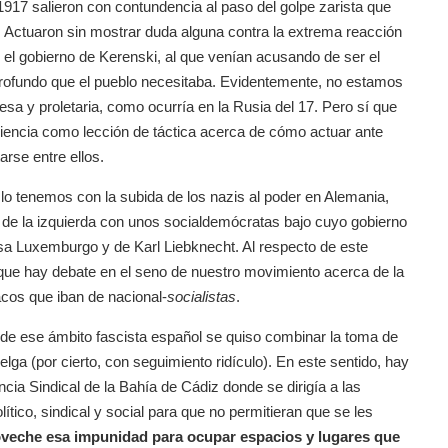
917 salieron con contundencia al paso del golpe zarista que
i. Actuaron sin mostrar duda alguna contra la extrema reacción
 el gobierno de Kerenski, al que venían acusando de ser el
rofundo que el pueblo necesitaba. Evidentemente, no estamos
sa y proletaria, como ocurría en la Rusia del 17. Pero sí que
riencia como lección de táctica acerca de cómo actuar ante
rse entre ellos.
, lo tenemos con la subida de los nazis al poder en Alemania,
 de la izquierda con unos socialdemócratas bajo cuyo gobierno
osa Luxemburgo y de Karl Liebknecht. Al respecto de este
 que hay debate en el seno de nuestro movimiento acerca de la
acos que iban de nacional-
socialistas
.
sde ese ámbito fascista español se quiso combinar la toma de
elga (por cierto, con seguimiento ridículo). En este sentido, hay
cia Sindical de la Bahía de Cádiz donde se dirigía a las
ítico, sindical y social para que no permitieran que se les
oveche esa impunidad para ocupar espacios y lugares que