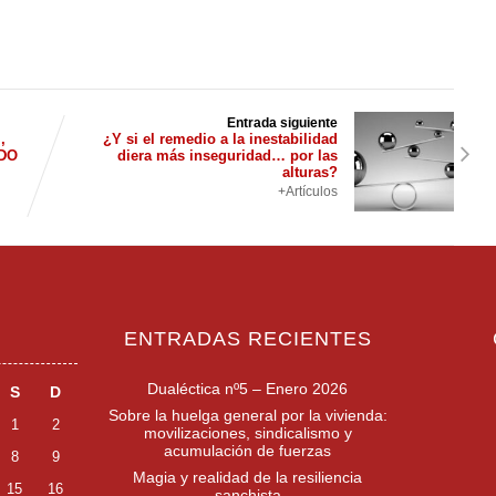
Entrada siguiente
,
¿Y si el remedio a la inestabilidad
IDO
diera más inseguridad… por las
alturas?
+Artículos
ENTRADAS RECIENTES
Dualéctica nº5 – Enero 2026
S
D
Sobre la huelga general por la vivienda:
1
2
movilizaciones, sindicalismo y
acumulación de fuerzas
8
9
Magia y realidad de la resiliencia
15
16
sanchista