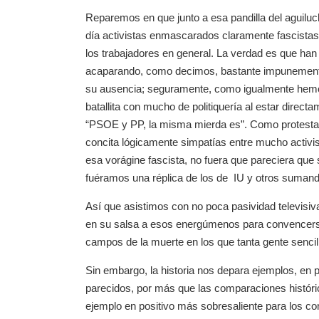
Reparemos en que junto a esa pandilla del aguilu
día activistas enmascarados claramente fascistas
los trabajadores en general. La verdad es que h
acaparando, como decimos, bastante impunemente la
su ausencia; seguramente, como igualmente hemo
batallita con mucho de politiquería al estar direct
“PSOE y PP, la misma mierda es”. Como protesta
concita lógicamente simpatías entre mucho activism
esa vorágine fascista, no fuera que pareciera que 
fuéramos una réplica de los de IU y otros sumand
Así que asistimos con no poca pasividad televisiv
en su salsa a esos energúmenos para convencerse 
campos de la muerte en los que tanta gente sencill
Sin embargo, la historia nos depara ejemplos, en 
parecidos, por más que las comparaciones históri
ejemplo en positivo más sobresaliente para los co