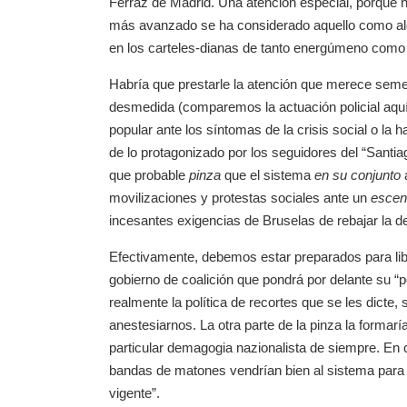
Ferraz de Madrid. Una atención especial, porque 
más avanzado se ha considerado aquello como algo
en los carteles-dianas de tanto energúmeno como s
Habría que prestarle la atención que merece semej
desmedida (comparemos la actuación policial aquí
popular ante los síntomas de la crisis social o la 
de lo protagonizado por los seguidores del “Santia
que probable
pinza
que el sistema
en su conjunto
a
movilizaciones y protestas sociales ante un
escen
incesantes exigencias de Bruselas de rebajar la deso
Efectivamente, debemos estar preparados para libr
gobierno de coalición que pondrá por delante su “p
realmente la política de recortes que se les dicte,
anestesiarnos. La otra parte de la pinza la formar
particular demagogia nazionalista de siempre. En 
bandas de matones vendrían bien al sistema para 
vigente”.