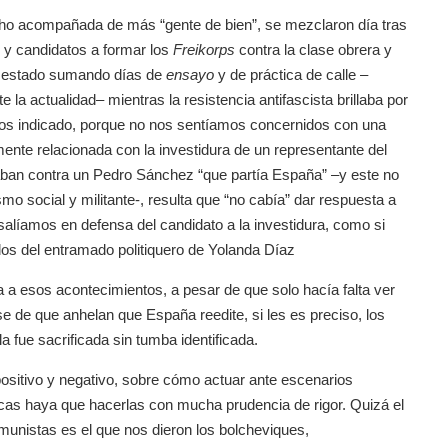
cho acompañada de más “gente de bien”, se mezclaron día tras
 y candidatos a formar los
Freikorps
contra la clase obrera y
an estado sumando días de
ensayo
y de práctica de calle –
 actualidad– mientras la resistencia antifascista brillaba por
s indicado, porque no nos sentíamos concernidos con una
amente relacionada con la investidura de un representante del
ban contra un Pedro Sánchez “que partía España” –y este no
o social y militante-, resulta que “no cabía” dar respuesta a
salíamos en defensa del candidato a la investidura, como si
os del entramado politiquero de Yolanda Díaz
a a esos acontecimientos, a pesar de que solo hacía falta ver
de que anhelan que España reedite, si les es preciso, los
a fue sacrificada sin tumba identificada.
positivo y negativo, sobre cómo actuar ante escenarios
cas haya que hacerlas con mucha prudencia de rigor. Quizá el
munistas es el que nos dieron los bolcheviques,