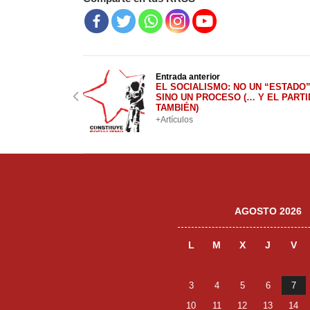
Entrada anterior
EL SOCIALISMO: NO UN “ESTADO”
SINO UN PROCESO (… Y EL PART
TAMBIÉN)
+Artículos
AGOSTO 2026
L
M
X
J
V
3
4
5
6
7
10
11
12
13
14