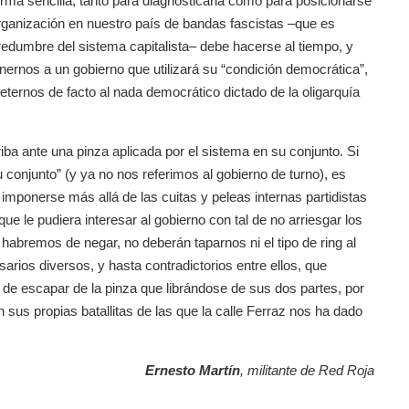
orma sencilla, tanto para diagnosticarla como para posicionarse
 organización en nuestro país de bandas fascistas –que es
edumbre del sistema capitalista– debe hacerse al tiempo, y
nernos a un gobierno que utilizará su “condición democrática”,
ternos de facto al nada democrático dictado de la oligarquía
ba ante una pinza aplicada por el sistema en su conjunto. Si
conjunto” (y ya no nos referimos al gobierno de turno), es
 imponerse más allá de las cuitas y peleas internas partidistas
que le pudiera interesar al gobierno con tal de no arriesgar los
 habremos de negar, no deberán taparnos ni el tipo de ring al
sarios diversos, y hasta contradictorios entre ellos, que
 de escapar de la pinza que librándose de sus dos partes, por
sus propias batallitas de las que la calle Ferraz nos ha dado
Ernesto Martín
, militante de Red Roja