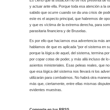
Es cierto que la situación no se nos presenta de f
y actuar ante ella. Porque toda esa atención a la
sabido que ocurre cuando se da una crisis de podr
este es el aspecto principal, que habremos de opo
y que es víctima de la extrema derecha, para some
parasitaria financiera y de Bruselas.
Es por ello que hacíamos esa advertencia más arri
hablamos de que es aplicada “por el sistema en su 
porque la lógica de aquel, del sistema, termina por
por copar cotas de poder, y más allá incluso de lo 
asientos ministeriales. Esas peleas reales, que no
que esa lógica del sistema nos llevará ni los adver
utilizarán para combatirnos. No habrá otra manera
más que, ciertamente, entre ellas mismas disputen 
evidentes muestras.
Comparte en tus RRSS