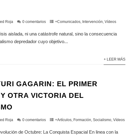
ed Roja
0 comentarios
+Comunicados
,
Intervención
,
Vídeos
isis aislada, ni una catástrofe natural, sino la consecuencia
talismo depredador cuyo objetivo...
+ LEER MÁS
YURI GAGARIN: EL PRIMER
Y OTRA VICTORIA DEL
SMO
ed Roja
0 comentarios
+Artículos
,
Formación
,
Socialismo
,
Vídeos
volución de Octubre: La Conquista Espacial En linea con la