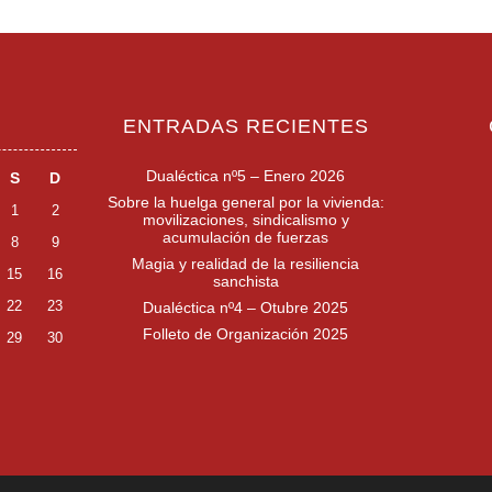
ENTRADAS RECIENTES
Dualéctica nº5 – Enero 2026
S
D
Sobre la huelga general por la vivienda:
1
2
movilizaciones, sindicalismo y
acumulación de fuerzas
8
9
Magia y realidad de la resiliencia
15
16
sanchista
22
23
Dualéctica nº4 – Otubre 2025
Folleto de Organización 2025
29
30