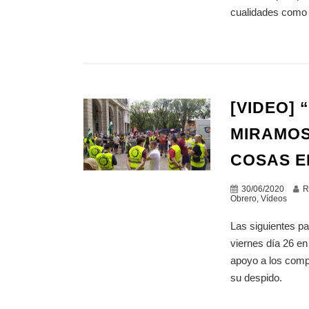
cualidades como g
[VIDEO] 
MIRAMOS
COSAS E
30/06/2020
R
Obrero
,
Vídeos
Las siguientes p
viernes día 26 en
apoyo a los compa
su despido.