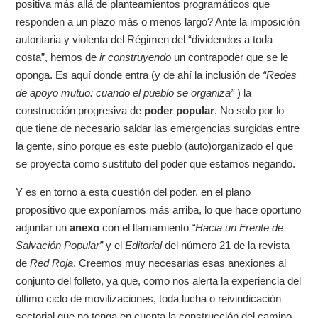
positiva más allá de planteamientos programáticos que
responden a un plazo más o menos largo? Ante la imposición
autoritaria y violenta del Régimen del “dividendos a toda
costa”, hemos de
ir construyendo
un contrapoder que se le
oponga. Es aquí donde entra (y de ahí la inclusión de
“Redes
de apoyo mutuo: cuando el pueblo se organiza”
) la
construcción progresiva de
poder popular
. No solo por lo
que tiene de necesario saldar las emergencias surgidas entre
la gente, sino porque es este pueblo (auto)organizado el que
se proyecta como sustituto del poder que estamos negando.
Y es en torno a esta cuestión del poder, en el plano
propositivo que exponíamos más arriba, lo que hace oportuno
adjuntar un
anexo
con el llamamiento
“Hacia un Frente de
Salvación Popular”
y el
Editorial
del número 21 de la revista
de
Red Roja
. Creemos muy necesarias esas anexiones al
conjunto del folleto, ya que, como nos alerta la experiencia del
último ciclo de movilizaciones, toda lucha o reivindicación
sectorial que no tenga en cuenta la construcción del camino