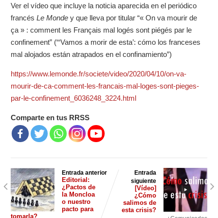
Ver el vídeo que incluye la noticia aparecida en el periódico
francés
Le Monde
y que lleva por titular “« On va mourir de
ça » : comment les Français mal logés sont piégés par le
confinement” (“‘Vamos a morir de esta’: cómo los franceses
mal alojados están atrapados en el confinamiento”)
https://www.lemonde.fr/societe/video/2020/04/10/on-va-
mourir-de-ca-comment-les-francais-mal-loges-sont-pieges-
par-le-confinement_6036248_3224.html
Comparte en tus RRSS
Entrada anterior
Entrada
Editorial:
siguiente
¿Pactos de
[Vídeo]
la Moncloa
¿Cómo
o nuestro
salimos de
pacto para
esta crisis?
tomarla?