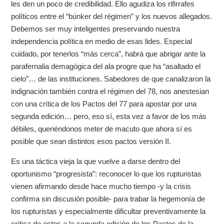
les den un poco de credibilidad. Ello agudiza los rifirrafes
políticos entre el “búnker del régimen” y los nuevos allegados.
Debemos ser muy inteligentes preservando nuestra
independencia política en medio de esas lides. Especial
cuidado, por tenerlos “más cerca”, habrá que abrigar ante la
parafernalia demagógica del ala progre que ha “asaltado el
cielo”… de las instituciones. Sabedores de que canalizaron la
indignación también contra el régimen del 78, nos anestesian
con una crítica de los Pactos del 77 para apostar por una
segunda edición… pero, eso sí, esta vez a favor de los más
débiles, queriéndonos meter de macuto que ahora sí es
posible que sean distintos esos pactos versión II.
Es una táctica vieja la que vuelve a darse dentro del
oportunismo “progresista”: reconocer lo que los rupturistas
vienen afirmando desde hace mucho tiempo -y la crisis
confirma sin discusión posible- para trabar la hegemonía de
los rupturistas y especialmente dificultar preventivamente la
crítica de estos a la segunda edición de los Pactos de la