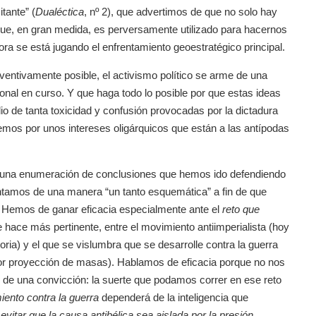
tante” (
Dualéctica
, nº 2), que advertimos de que no solo hay
ue, en gran medida, es perversamente utilizado para hacernos
ra se está jugando el enfrentamiento geoestratégico principal.
ventivamente posible, el activismo político se arme de una
ional en curso. Y que haga todo lo posible por que estas ideas
io de tanta toxicidad y confusión provocadas por la dictadura
emos por unos intereses oligárquicos que están a las antípodas
es una enumeración de conclusiones que hemos ido defendiendo
ntamos de una manera “un tanto esquemática” a fin de que
e. Hemos de ganar eficacia especialmente ante el
reto que
hace más pertinente, entre el movimiento antiimperialista (hoy
ria) y el que se vislumbra que se desarrolle contra la guerra
yor proyección de masas). Hablamos de eficacia porque no nos
s de una convicción: la suerte que podamos correr en ese reto
iento contra la guerra
dependerá de la inteligencia que
evitar que la causa antibélica sea aislada por la presión