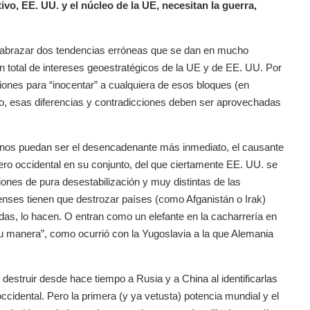
vo, EE. UU. y el núcleo de la UE, necesitan la guerra,
e abrazar dos tendencias erróneas que se dan en mucho
ión total de intereses geoestratégicos de la UE y de EE. UU. Por
cciones para “inocentar” a cualquiera de esos bloques (en
so, esas diferencias y contradicciones deben ser aprovechadas
anos puedan ser el desencadenante más inmediato, el causante
ciero occidental en su conjunto, del que ciertamente EE. UU. se
ones de pura desestabilización y muy distintas de las
denses tienen que destrozar países (como Afganistán o Irak)
iadas, lo hacen. O entran como un elefante en la cacharrería en
 su manera”, como ocurrió con la Yugoslavia a la que Alemania
destruir desde hace tiempo a Rusia y a China al identificarlas
dental. Pero la primera (y ya vetusta) potencia mundial y el