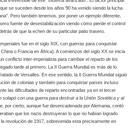
cia irreversible de ese “sistema avanzado”. El factor principal
 que se suceden desde los años 90 ha venido siendo la lucha
na”. Pero también tenemos, por poner un ejemplo diferente,
omo fuente de desestabilización viendo cómo pierde el control
etrás de que la echen de su particular patio trasero.
imperiales fue en el siglo XIX, con guerras para
conquistar
China o Francia en África). A comienzos del siglo XX se inicia
 conflicto inter-imperialista para
cambiar el reparto de los
egado tarde al primero. La II Guerra Mundial es más de lo
Tratado de Versalles. En ese sentido, la II Guerra Mundial siguió
bución de colonias y también para conquistar países incluso
te las dificultades de reparto encontradas ya en el tercer
e solapó con una guerra para destruir a la Unión Soviética y al
e, por cierto, aunque fue desencadenada por Alemania, contó
eraban que los nazis destruyeran lo que no habían logrado
as la revolución de 1917, sobrevenida esta precisamente en