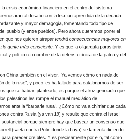
la crisis económico-financiera en el centro del sistema
obiernos irán al desafío con la lección aprendida de la década
Mordazante y mayor demagogia, fomentando todo tipo de
del pueblo (y entre pueblos). Pero ahora queremos poner el
en que nos quieren atrapar
tendrá consecuencias mayores en
r a la gente más consciente
. Y es que la oligarquía parasitaria
ial y político en nombre de la defensa cínica de la patria y del
 con China también en el visor. Ya vemos cómo en nada de
 de lo ruso”, y poco les ha faltado para catalogarnos de ser
lejos que se habían planteado, es porque el atroz genocidio que
a los palestinos les rompe el manual mediático de
arnos ante la “barbarie rusa”. ¿Cómo no va a chirriar que cada
es contra Rusia (ya van 19) y resulte que contra el Israel
e sustancial porque siempre hay que buscar un consenso que
orrell (saeta contra Putin donde la haya) se lamenta diciendo
 para parecer creíbles. Y es precisamente por ello, tal como