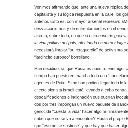
Venimos afirmando que, ante una nueva réplica de 
capitalista y su lógica respuesta en la calle, los g
anterior. Esto es, con mayor arsenal represivo a
desviacionismos y de enfrentamientos en el seno 
acento, sobre todo, en que
el escenario de guerra
la vida política del país, afectando en primer luga
necesitará limpiar “su retaguardia” de activismo soc
“jardincito europeo” borreliano
Han decidido, sí, que Rusia es nuestro enemigo,
tiempo han puesto en marcha toda una “cancelación
agentes de Putin. Si no han podido llegar todo lo 
el ente sionista israelí está llevando a cabo contr
descalificaciones e indignación que querían inocul
dos por tres impongan un nuevo paquete de sancion
genocida “cuesta la vida” hacer algo mínimament
saben que no se va a encontrar? Hasta el propio B
que “eso no se sostiene” y que hay que hacer algo