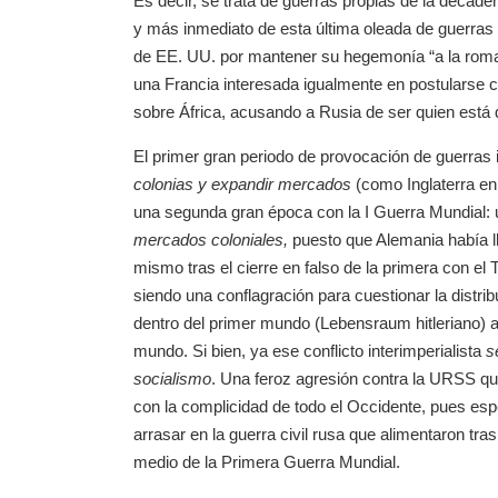
Es decir, se trata de guerras propias de la decaden
y más inmediato de esta última oleada de guerras
de EE. UU. por mantener su hegemonía “a la roma
una Francia interesada igualmente en postularse c
sobre África, acusando a Rusia de ser quien está d
El primer gran periodo de provocación de guerras 
colonias y expandir mercados
(como Inglaterra en 
una segunda gran época con la I Guerra Mundial: un
mercados coloniales,
puesto que Alemania había ll
mismo tras el cierre en falso de la primera con el 
siendo una conflagración para cuestionar la distri
dentro del primer mundo (Lebensraum hitleriano) an
mundo. Si bien, ya ese conflicto interimperialista
s
socialismo
. Una feroz agresión contra la URSS qu
con la complicidad de todo el Occidente, pues esp
arrasar en la guerra civil rusa que alimentaron tr
medio de la Primera Guerra Mundial.