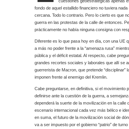
cuestiones geoestratégicas apenas es
fondo de aquel estallido financiero no tuviera nad
cercana. Todo lo contrario. Pero lo cierto es que n
guerra en las protestas de la calle de entonces.
prácticamente no había ninguna consigna con resp
Diferente es lo que pasa hoy en día, con una UE 
a más no poder frente a la “amenaza rusa” mientr
pública y el déficit estatal. Al respecto, cabe preg
grandes recortes sociales y laborales que allí se a
guerrerista de Macron, que pretende “disciplinar” l
imponen frente al enemigo del Kremlin.
Cabe preguntarse, en definitiva, si el movimiento 
definirse ante la cuestión de la guerra, a semejanz
dependerá la suerte de la movilización en la calle
escenario internacional cada vez más bélico e id
en suma, el futuro de la movilización social de d
va a ser impuesto por el gobierno “patrio” de tur