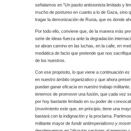
señalamos en “Un pasito antisionista limitado y limi
mucho de postureo en cuanto a lo de Gaza, sino q
tragar la demonización de Rusia, que es donde aho
Por todo ello, conviene que, de la manera más pre
serie de ideas-fuerza ante la degradación internac
se abran camino en las luchas, en la calle, en med
mediática de facto que pretende que nos sacrifiqu
de los nuestros.
Con ese propósito, lo que viene a continuación 
en nuestro ámbito organizativo y que ahora prese
puedan ganar
eficacia
en nuestro trabajo militant
tenemos
de promover una fusión, que cada vez se 
por hoy bastante limitado en su poder de convocato
(movimiento este que, en principio, tiene una ma
bastará con la indignación y la proclama. Partimo
militante mayor de
fundir antiimperialismo y movim
despleguemos en “
disputar sectores al enemigo y 