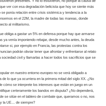
tuvieron presentes. Y no lo estuvieron, no porque la causa de
a que ver con esa degradación belicista que hoy se siente más
o se ponía relación entre crisis sistémica y tendencia a la
 Pensemos en el 22M, la madre de todas las mareas, donde
ecto al militarismo.
que obliga a gastar un 5% en defensa porque hay que armarse
as ya venía imponiendo rebajar, desde mucho antes, la deuda
untarse si, por ejemplo en Francia, las protestas contra los
nuncian podrán obviar tener que afrontar y enfrentarse al relato
a sociedad civil y llamarlas a hacer todos los sacrificios que se
popular en nuestro entorno europeo no se verá obligado a
a de lo que ya ocurriera en la primera mitad del siglo XX. ¿No
 de cómo se interprete los intereses que están en juego en un
entifique certeramente los bandos en disputa? ¿No dependerá,
ónde se sitúe en el tablero de combate que, queramos o no, nos
no y la UE… de siempre?