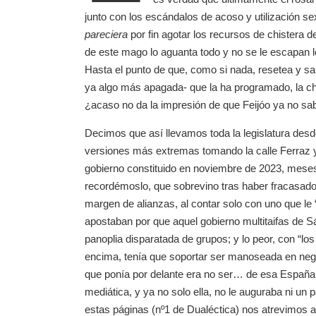
junto con los escándalos de acoso y utilización sex
pareciera
por fin agotar los recursos de chistera d
de este mago lo aguanta todo y no se le escapan l
Hasta el punto de que, como si nada, resetea y sa
ya algo más apagada- que la ha programado, la chist
¿acaso no da la impresión de que Feijóo ya no sa
Decimos que así llevamos toda la legislatura des
versiones más extremas tomando la calle Ferraz 
gobierno constituido en noviembre de 2023, meses
recordémoslo, que sobrevino tras haber fracasado
margen de alianzas, al contar solo con uno que l
apostaban por que aquel gobierno multitaifas de S
panoplia disparatada de grupos; y lo peor, con “
encima, tenía que soportar ser manoseada en neg
que ponía por delante era no ser… de esa España. A
mediática, y ya no solo ella, no le auguraba ni u
estas páginas (nº1 de Dualéctica) nos atrevimos a