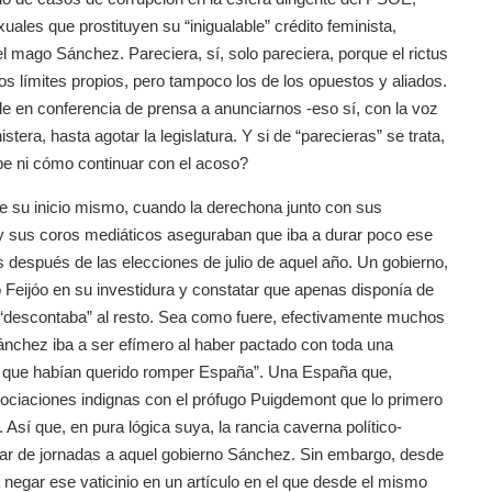
uales que prostituyen su “inigualable” crédito feminista,
el mago Sánchez. Pareciera, sí, solo pareciera, porque el rictus
os límites propios, pero tampoco los de los opuestos y aliados.
le en conferencia de prensa a anunciarnos -eso sí, con la voz
era, hasta agotar la legislatura. Y si de “parecieras” se trata,
be ni cómo continuar con el acoso?
de su inicio mismo, cuando la derechona junto con sus
y sus coros mediáticos aseguraban que iba a durar poco ese
 después de las elecciones de julio de aquel año. Un gobierno,
 Feijóo en su investidura y constatar que apenas disponía de
e “descontaba” al resto. Sea como fuere, efectivamente muchos
ánchez iba a ser efímero al haber pactado con toda una
los que habían querido romper España”. Una España que,
ociaciones indignas con el prófugo Puigdemont que lo primero
sí que, en pura lógica suya, la rancia caverna político-
n par de jornadas a aquel gobierno Sánchez. Sin embargo, desde
 negar ese vaticinio en un artículo en el que desde el mismo