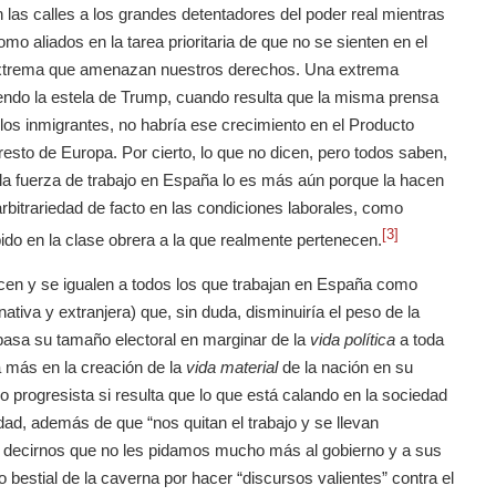
las calles a los grandes detentadores del poder real mientras
mo aliados en la tarea prioritaria de que no se sienten en el
 extrema que amenazan nuestros derechos. Una extrema
iendo la estela de Trump, cuando resulta que la misma prensa
 los inmigrantes, no habría ese crecimiento en el Producto
resto de Europa. Por cierto, lo que no dicen, pero todos saben,
 la fuerza de trabajo en España lo es más aún porque la hacen
bitrariedad de facto en las condiciones laborales, como
[3]
do en la clase obrera a la que realmente pertenecen.
icen y se igualen a todos los que trabajan en España como
nativa y extranjera) que, sin duda, disminuiría el peso de la
basa su tamaño electoral en marginar de la
vida política
a toda
 más en la creación de la
vida material
de la nación en su
progresista si resulta que lo que está calando en la sociedad
ad, además de que “nos quitan el trabajo y se llevan
a decirnos que no les pidamos mucho más al gobierno y a sus
 bestial de la caverna por hacer “discursos valientes” contra el