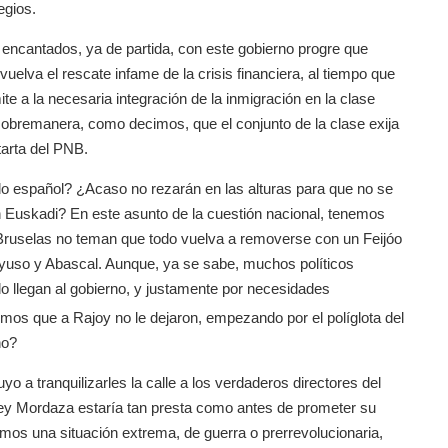
egios.
 encantados, ya de partida, con este gobierno progre que
elva el rescate infame de la crisis financiera, al tiempo que
e a la necesaria integración de la inmigración en la clase
a sobremanera, como decimos, que el conjunto de la clase exija
tarta del PNB.
do español? ¿Acaso no rezarán en las alturas para que no se
en Euskadi? En este asunto de la cuestión nacional, tenemos
Bruselas no teman que todo vuelva a removerse con un Feijóo
Ayuso y Abascal. Aunque, ya se sabe, muchos políticos
o llegan al gobierno, y justamente por necesidades
mos que a Rajoy no le dejaron, empezando por el políglota del
no?
o a tranquilizarles la calle a los verdaderos directores del
 ley Mordaza estaría tan presta como antes de prometer su
mos una situación extrema, de guerra o prerrevolucionaria,