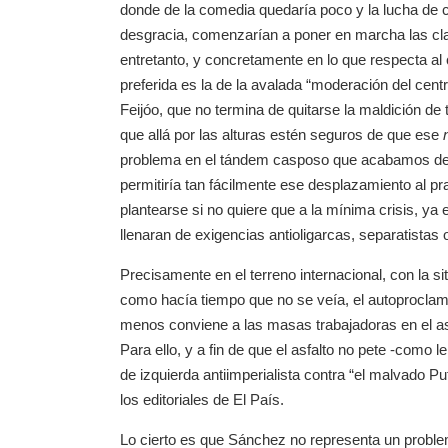
donde de la comedia quedaría poco y la lucha de cl
desgracia, comenzarían a poner en marcha las cla
entretanto, y concretamente en lo que respecta al c
preferida es la de la avalada “moderación del cent
Feijóo, que no termina de quitarse la maldición 
que allá por las alturas estén seguros de que ese
problema en el tándem casposo que acabamos de 
permitiría tan fácilmente ese desplazamiento al 
plantearse si no quiere que a la mínima crisis, ya 
llenaran de exigencias antioligarcas, separatistas o
Precisamente en el terreno internacional, con la 
como hacía tiempo que no se veía, el autoproclam
menos conviene a las masas trabajadoras en el asu
Para ello, y a fin de que el asfalto no pete -como
de izquierda antiimperialista contra “el malvado P
los editoriales de El País.
Lo cierto es que Sánchez no representa un problem