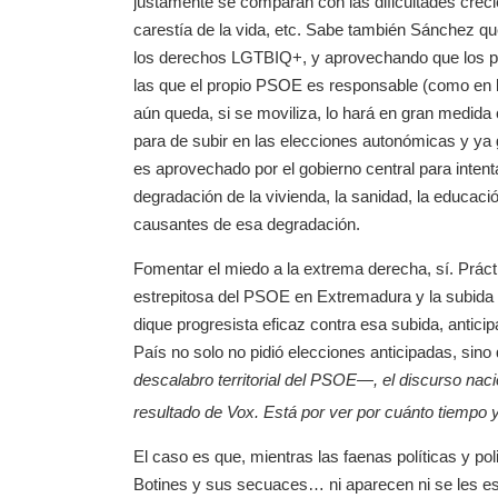
justamente se comparan con las dificultades crecie
carestía de la vida, etc. Sabe también Sánchez q
los derechos LGTBIQ+, y aprovechando que los p
las que el propio PSOE es responsable (como en l
aún queda, si se moviliza, lo hará en gran medida
para de subir en las elecciones autonómicas y ya
es aprovechado por el gobierno central para intenta
degradación de la vivienda, la sanidad, la educaci
causantes de esa degradación.
Fomentar el miedo a la extrema derecha, sí. Práct
estrepitosa del PSOE en Extremadura y la subida
dique progresista eficaz contra esa subida, anticip
País no solo no pidió elecciones anticipadas, sino
descalabro territorial del PSOE—, el discurso nac
resultado de Vox. Está por ver por cuánto tiempo 
El caso es que, mientras las faenas políticas y poli
Botines y sus secuaces… ni aparecen ni se les esp