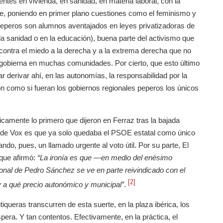
ntes en vivienda, en sanidad, en materia laboral, con la
ue, poniendo en primer plano cuestiones como el feminismo y
eperos son alumnos aventajados en leyes privatizadoras de
a sanidad o en la educación), buena parte del activismo que
 contra el miedo a la derecha y a la extrema derecha que no
 gobierna en muchas comunidades. Por cierto, que esto último
r derivar ahí, en las autonomías, la responsabilidad por la
ón como si fueran los gobiernos regionales peperos los únicos
icamente lo primero que dijeron en Ferraz tras la bajada
 de Vox es que ya solo quedaba el PSOE estatal como único
ando, pues, un llamado urgente al voto útil. Por su parte, El
 que afirmó:
“La ironía es que —en medio del enésimo
ional de Pedro Sánchez se ve en parte reivindicado con el
[2]
y a qué precio autonómico y municipal”
.
tiqueras transcurren de esta suerte, en la plaza ibérica, los
era. Y tan contentos. Efectivamente, en la práctica, el