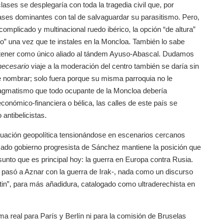
ases se desplegaría con toda la tragedia civil que, por
ses dominantes con tal de salvaguardar su parasitismo. Pero,
omplicado y multinacional ruedo ibérico, la opción “de altura”
ro” una vez que te instales en la Moncloa. También lo sabe
de tener como único aliado al tándem Ayuso-Abascal. Dudamos
necesario
viaje a la moderación del centro también se daría sin
nombrar; solo fuera porque su misma parroquia no le
pragmatismo que todo ocupante de la Moncloa debería
económico-financiera o bélica, las calles de este país se
 antibelicistas.
situación geopolítica tensionándose en escenarios cercanos
ado gobierno progresista de Sánchez mantiene la posición que
nto que es principal hoy: la guerra en Europa contra Rusia.
 le pasó a Aznar con la guerra de Irak-, nada como un discurso
utin”, para más añadidura, catalogado como ultraderechista en
a real para París y Berlín ni para la comisión de Bruselas