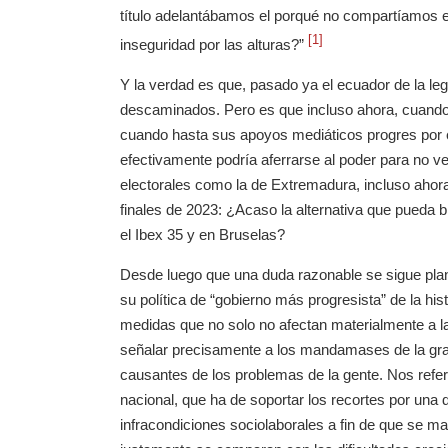
título adelantábamos el porqué no compartíamos es
[1]
inseguridad por las alturas?”
Y la verdad es que, pasado ya el ecuador de la l
descaminados. Pero es que incluso ahora, cuando
cuando hasta sus apoyos mediáticos progres por e
efectivamente podría aferrarse al poder para no v
electorales como la de Extremadura, incluso ahor
finales de 2023: ¿Acaso la alternativa que pueda
el Ibex 35 y en Bruselas?
Desde luego que una duda razonable se sigue pla
su política de “gobierno más progresista” de la hi
medidas que no solo no afectan materialmente a las
señalar precisamente a los mandamases de la gra
causantes de los problemas de la gente. Nos refer
nacional, que ha de soportar los recortes por una d
infracondiciones sociolaborales a fin de que se 