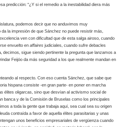
a predicción: “¿Y si el remedio a la inestabilidad diera más
egislatura, podemos decir que no anduvimos muy
 da la impresión de que Sánchez no puede resistir más,
xcelencia ven con dificultad que de esta salga airoso, cuando
erse envuelto en
affaires
judiciales, cuando sufre debacles
a, decimos, sigue siendo pertinente la pregunta que lanzamos a
 brindar Feijóo da más seguridad a los que realmente mandan en
nteando al respecto. Con eso cuenta Sánchez, que sabe que
storia hispana consiste -en gran parte- en poner en marcha
 élites oligarcas, sino que desvían al activismo social de
n banca y de la Comisión de Bruselas como los principales
imos a toda la gente que trabaja aquí, sea cual sea su origen
euda contraída a favor de aquella élites parasitarias y unas
mantengan unos beneficios empresariales de vergüenza cuando