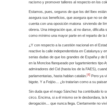
racismo y promover talleres al respecto en los col
Estamos, pues, seguros de que los del Ibex están
asegura sus beneficios, que asegura que no se devu
cuenta con una oposición matona sirviendo de límit
obrera. Una integración que, al no darse, dificult
como mínimo una mayor parte en el reparto de la 
¿Y con respecto a la cuestión nacional en el Esta
reactive la calle independentista en Catalunya y 
serias dudas de que los grandes de España y de 
en la Moncloa flanqueado por lugartenientes tipo 
admiradores del Cid (hasta los de la FAES), cuand
[4]
parlamentarias, hasta hablan catalán.
Pero ya vi
bigote. Y a Feijóo… ¿lo tratarían como a su paisa
Sin duda que el mago Sánchez ha contribuido lo suy
circo. Encima, si a él mismo se le desbordara, la
derogación… que nunca llega. Ciertamente no vivi