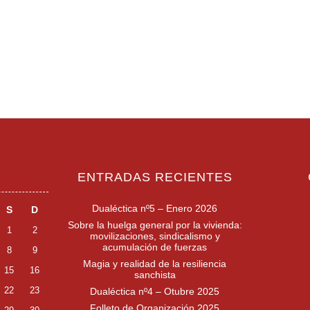
ENTRADAS RECIENTES
Dualéctica nº5 – Enero 2026
S
D
Sobre la huelga general por la vivienda:
1
2
movilizaciones, sindicalismo y
acumulación de fuerzas
8
9
Magia y realidad de la resiliencia
15
16
sanchista
22
23
Dualéctica nº4 – Otubre 2025
Folleto de Organización 2025