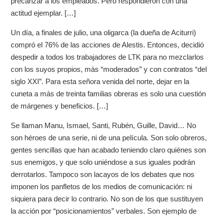
precarizar a los empleados. Pero respondieron con una
actitud ejemplar. […]
Un día, a finales de julio, una oligarca (la dueña de Aciturri)
compró el 76% de las acciones de Alestis. Entonces, decidió
despedir a todos los trabajadores de LTK para no mezclarlos
con los suyos propios, más “moderados” y con contratos “del
siglo XXI”. Para esta señora venida del norte, dejar en la
cuneta a más de treinta familias obreras es solo una cuestión
de márgenes y beneficios. […]
Se llaman Manu, Ismael, Santi, Rubén, Guille, David… No
son héroes de una serie, ni de una película. Son solo obreros,
gentes sencillas que han acabado teniendo claro quiénes son
sus enemigos, y que solo uniéndose a sus iguales podrán
derrotarlos. Tampoco son lacayos de los debates que nos
imponen los panfletos de los medios de comunicación: ni
siquiera para decir lo contrario. No son de los que sustituyen
la acción por “posicionamientos” verbales. Son ejemplo de