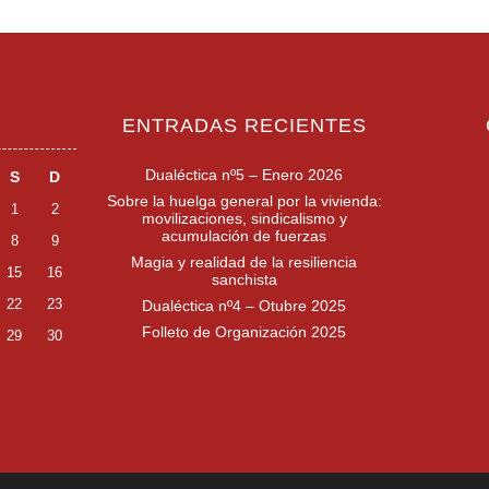
ENTRADAS RECIENTES
Dualéctica nº5 – Enero 2026
S
D
Sobre la huelga general por la vivienda:
1
2
movilizaciones, sindicalismo y
acumulación de fuerzas
8
9
Magia y realidad de la resiliencia
15
16
sanchista
22
23
Dualéctica nº4 – Otubre 2025
Folleto de Organización 2025
29
30